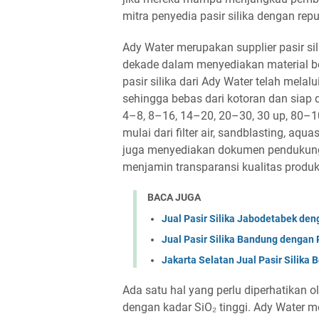
mitra penyedia pasir silika dengan rep
Ady Water merupakan supplier pasir sil
dekade dalam menyediakan material berk
pasir silika dari Ady Water telah mela
sehingga bebas dari kotoran dan siap 
4–8, 8–16, 14–20, 20–30, 30 up, 80–100
mulai dari filter air, sandblasting, aq
juga menyediakan dokumen pendukung s
menjamin transparansi kualitas produ
BACA JUGA
Jual Pasir Silika Jabodetabek den
Jual Pasir Silika Bandung dengan 
Jakarta Selatan Jual Pasir Silika B
Ada satu hal yang perlu diperhatikan ol
dengan kadar SiO₂ tinggi. Ady Water m