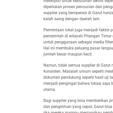
meskipun untuk kebutuhan teknis sepert
diperlukan proses pencucian dan penga
supplier yang beroperasi di Garut haru
kalah saing dengan daerah lain.
Permintaan lokal juga menjadi faktor 
pemerintah di wilayah Priangan Timur m
untuk penggunaan sebagai media filter
Hal ini membuka peluang pasar langs
jumlah besar maupun kecil.
Namun, tidak semua supplier di Garut
konsisten. Masalah umum seperti mesh 
dokumen pendukung seperti hasil uji la
menjadi pengingat bahwa lokasi saja t
utama.
Bagi supplier yang bisa memberikan pr
dan pengiriman yang cepat, Garut bis
jika mereka mampu menjangkau pembeli 