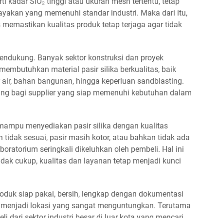
i kadar SiO₂ tinggi atau ukuran mesh tertentu, tetap
yakan yang memenuhi standar industri. Maka dari itu,
s memastikan kualitas produk tetap terjaga agar tidak
pendukung. Banyak sektor konstruksi dan proyek
embutuhkan material pasir silika berkualitas, baik
 air, bahan bangunan, hingga keperluan sandblasting.
ung bagi supplier yang siap memenuhi kebutuhan dalam
 mampu menyediakan pasir silika dengan kualitas
tidak sesuai, pasir masih kotor, atau bahkan tidak ada
boratorium seringkali dikeluhkan oleh pembeli. Hal ini
idak cukup, kualitas dan layanan tetap menjadi kunci
oduk siap pakai, bersih, lengkap dengan dokumentasi
a menjadi lokasi yang sangat menguntungkan. Terutama
dari sektor industri besar di luar kota yang mencari