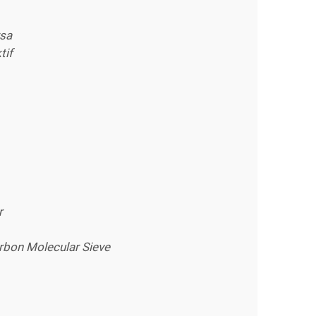
rsa
tif
r
rbon Molecular Sieve