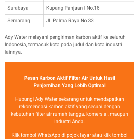
Surabaya
Kupang Panjaan I No.18
Semarang
Jl. Palma Raya No.33
Ady Water melayani pengiriman karbon aktif ke seluruh
Indonesia, termasuk kota pada judul dan kota industri
lainnya.
Pesan Karbon Aktif Filter Air Untuk Hasil
Penjernihan Yang Lebih Optimal
Hubungi Ady Water sekarang untuk mendapatkan
rekomendasi karbon aktif yang sesuai dengan
kebutuhan filter air rumah tangga, komersial, maupun
industri Anda.
Klik tombol WhatsApp di pojok layar atau klik tombol